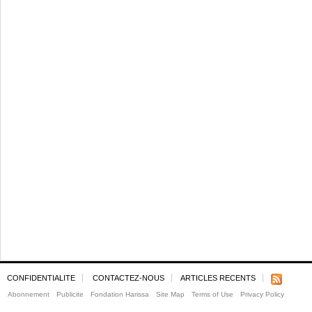
CONFIDENTIALITE
CONTACTEZ-NOUS
ARTICLES RECENTS
Abonnement
Publicite
Fondation Harissa
Site Map
Terms of Use
Privacy Policy