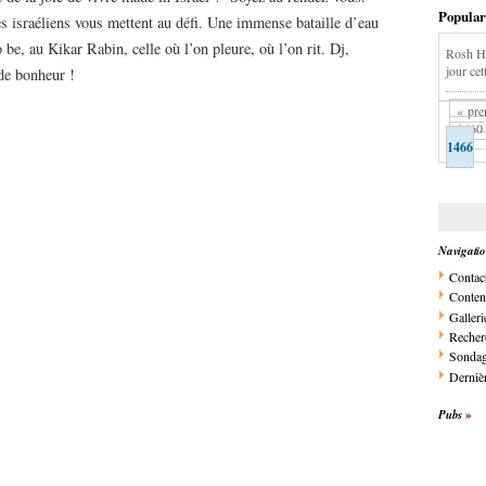
Popular
es israéliens vous mettent au défi. Une immense bataille d’eau
o be, au Kikar Rabin, celle où l’on pleure, où l’on rit. Dj,
Rosh Ha
jour cet
de bonheur !
« pre
1460
1466
Navigati
Contac
Conten
Galleri
Recher
Sonda
Dernièr
Pubs