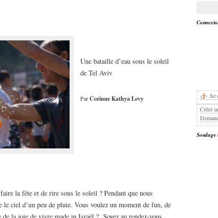
Connexion
Une bataille d’eau sous le soleil
de Tel Aviv
Se 
Par
Corinne Kathya Levy
0
Créer u
Demand
Sondage
aire la fête et de rire sous le soleil ? Pendant que nous
e le ciel d’un peu de pluie. Vous voulez un moment de fun, de
e de la joie de vivre made in Israël ? Soyez au rendez-vous.