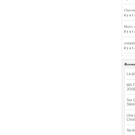
Chavoua
il y a 
Merci, 
il y a 
complém
il y a 
Recomm
La p
MA T
JOSE
Sur 
Stein
Une 
Chris
Tel 