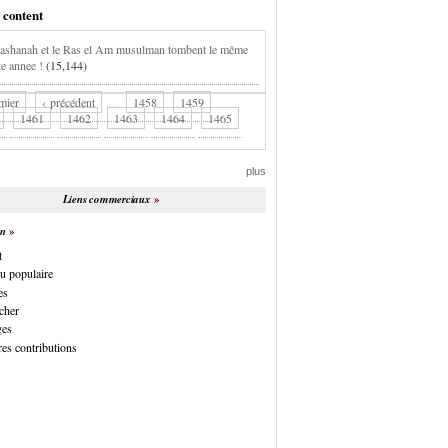
 content
shanah et le Ras el Am musulman tombent le même
te annee !
(15,144)
mier
‹ précédent
…
1458
1459
1461
1462
1463
1464
1465
plus
Liens commerciaux
on
t
u populaire
es
cher
ges
es contributions