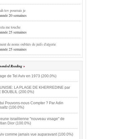
h tov pourrais je
1 année 20 semaines
cela me touche
1 année 25 semaines
ent de noms oubliés de juifs d'algerie
1 année 25 semaines
ended Reading
lage de Tel Aviv en 1973 (200.0%)
UNISIE: LA PLAGE DE KHERREDINE par
 BOUBLIL (200.0%)
Qui Pouvons-nous Compter ? Par Adin
saltz (100.0%)
jeune israélienne "nouveau visage" de
tian Dior (100.0%)
Aviv comme jamais vue auparavant (100.0%)