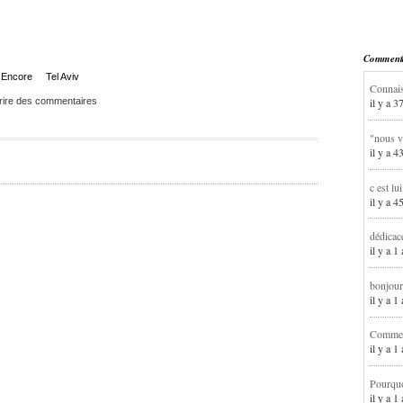
Commentai
Encore
Tel Aviv
Connais
rire des commentaires
il y a 3
"nous v
il y a 4
c est lu
il y a 4
dédicac
il y a 1
bonjour
il y a 
Comment
il y a 
Pourqu
il y a 