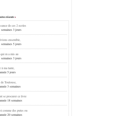
res récents
sance de ces 2 ecoles
7 semaines 3 jours
ivions ensemble,
3 semaines 5 jours
i qui m a mis au
5 semaines 3 jours
e à ma tante,
 année 5 jours
 de Toulouse,
1 année 3 semaines
 se procurer ce livre
1 année 18 semaines
oi comme des putes ou
1 année 20 semaines