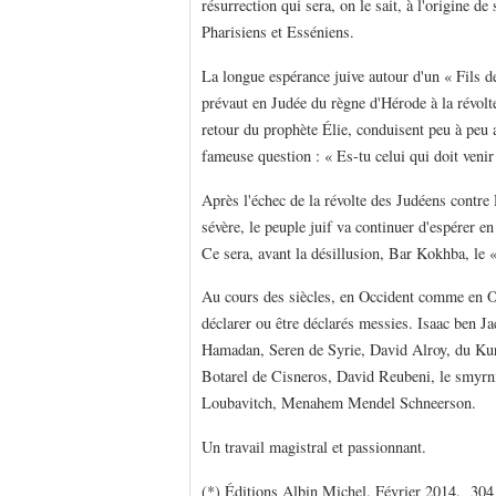
résurrection qui sera, on le sait, à l'origine 
Pharisiens et Esséniens.
La longue espérance juive autour d'un « Fils d
prévaut en Judée du règne d'Hérode à la révol
retour du prophète Élie, conduisent peu à peu 
fameuse question : « Es-tu celui qui doit venir
Après l'échec de la révolte des Judéens contr
sévère, le peuple juif va continuer d'espérer 
Ce sera, avant la désillusion, Bar Kokhba, le « 
Au cours des siècles, en Occident comme en Ori
déclarer ou être déclarés messies. Isaac ben 
Hamadan, Seren de Syrie, David Alroy, du Ku
Botarel de Cisneros, David Reubeni, le smyrni
Loubavitch, Menahem Mendel Schneerson.
Un travail magistral et passionnant.
(*) Éditions Albin Michel. Février 2014. 304