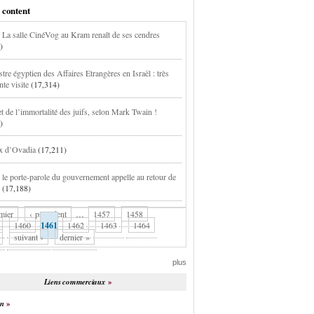
 content
: La salle CinéVog au Kram renaît de ses cendres
)
tre égyptien des Affaires Etrangères en Israël : très
te visite
(17,314)
et de l’immortalité des juifs, selon Mark Twain !
)
x d’Ovadia
(17,211)
: le porte-parole du gouvernement appelle au retour de
(17,188)
mier
‹ précédent
…
1457
1458
1460
1461
1462
1463
1464
suivant ›
dernier »
plus
Liens commerciaux
on