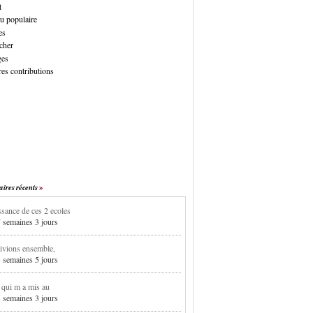
t
u populaire
es
cher
ges
es contributions
res récents
sance de ces 2 ecoles
7 semaines 3 jours
ivions ensemble,
3 semaines 5 jours
i qui m a mis au
5 semaines 3 jours