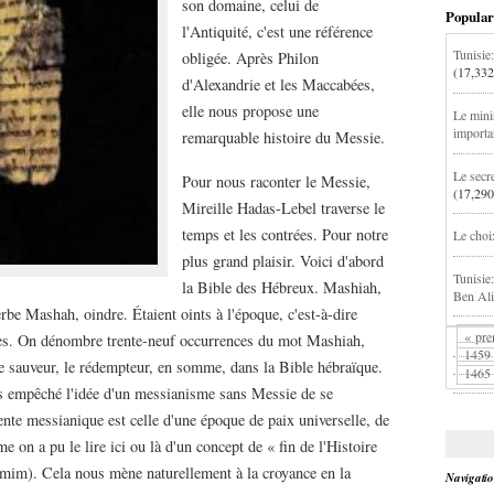
son domaine, celui de
Popular
l'Antiquité, c'est une référence
Tunisie
obligée. Après Philon
(17,332
d'Alexandrie et les Maccabées,
elle nous propose une
Le minis
importan
remarquable histoire du Messie.
Le secr
Pour nous raconter le Messie,
(17,290
Mireille Hadas-Lebel traverse le
temps et les contrées. Pour notre
Le choi
plus grand plaisir. Voici d'abord
Tunisie
la Bible des Hébreux. Mashiah,
Ben Ali
verbe Mashah, oindre. Étaient oints à l'époque, c'est-à-dire
« pre
hètes. On dénombre trente-neuf occurrences du mot Mashiah,
1459
le sauveur, le rédempteur, en somme, dans la Bible hébraïque.
1465
as empêché l'idée d'un messianisme sans Messie de se
tente messianique est celle d'une époque de paix universelle, de
 on a pu le lire ici ou là d'un concept de « fin de l'Histoire
amim). Cela nous mène naturellement à la croyance en la
Navigati