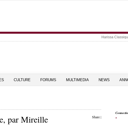
Harissa Classiq
ES
CULTURE
FORUMS
MULTIMEDIA
NEWS
ANN
Connecti
, par Mireille
Share
|