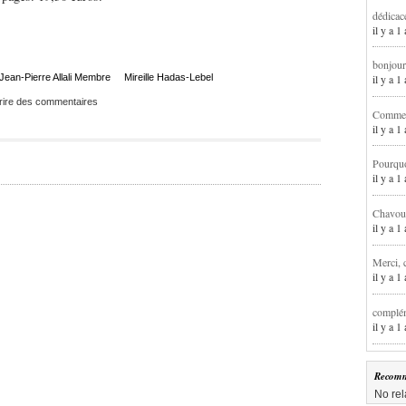
dédicac
il y a 1
bonjour
Jean-Pierre Allali Membre
Mireille Hadas-Lebel
il y a 
rire des commentaires
Comment
il y a 
Pourqu
il y a 
Chavoua
il y a 
Merci, 
il y a 
complém
il y a 
Recomm
No rel