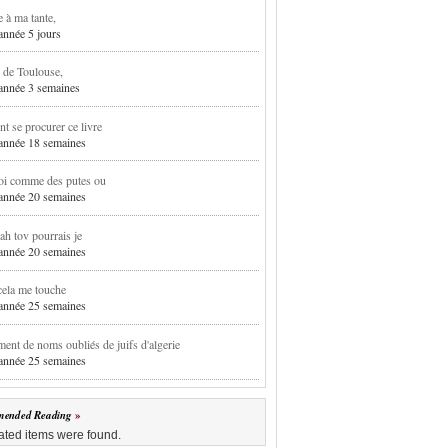
e à ma tante,
 année 5 jours
 de Toulouse,
1 année 3 semaines
 se procurer ce livre
1 année 18 semaines
oi comme des putes ou
1 année 20 semaines
h tov pourrais je
1 année 20 semaines
cela me touche
1 année 25 semaines
ent de noms oubliés de juifs d'algerie
1 année 25 semaines
ended Reading
ated items were found.