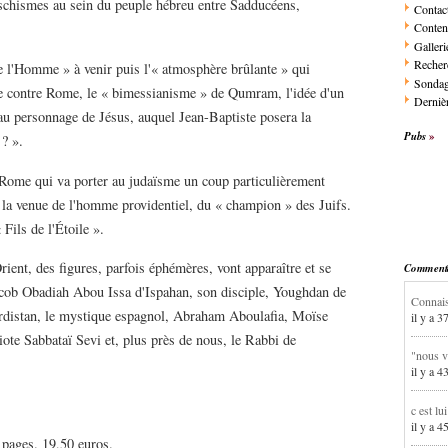
de schismes au sein du peuple hébreu entre Sadducéens,
Contac
Conten
Galleri
Recher
e l'Homme » à venir puis l'« atmosphère brûlante » qui
Sonda
te contre Rome, le « bimessianisme » de Qumram, l'idée d'un
Dernièr
au personnage de Jésus, auquel Jean-Baptiste posera la
Pubs
 ? ».
e Rome qui va porter au judaïsme un coup particulièrement
en la venue de l'homme providentiel, du « champion » des Juifs.
Fils de l'Étoile ».
ent, des figures, parfois éphémères, vont apparaître et se
Commentai
Jacob Obadiah Abou Issa d'Ispahan, son disciple, Youghdan de
Connais
rdistan, le mystique espagnol, Abraham Aboulafia, Moïse
il y a 3
ote Sabbataï Sevi et, plus près de nous, le Rabbi de
"nous v
il y a 4
c est lu
il y a 4
 pages. 19,50 euros.