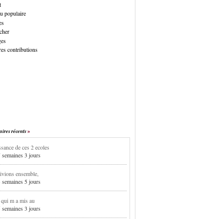
t
u populaire
es
cher
ges
es contributions
res récents
sance de ces 2 ecoles
7 semaines 3 jours
ivions ensemble,
3 semaines 5 jours
i qui m a mis au
5 semaines 3 jours