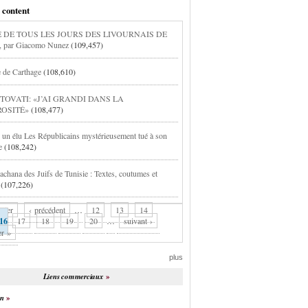
 content
E DE TOUS LES JOURS DES LIVOURNAIS DE
 par Giacomo Nunez
(109,457)
e de Carthage
(108,610)
 TOVATI: «J’AI GRANDI DANS LA
OSITÉ»
(108,477)
 : un élu Les Républicains mystérieusement tué à son
e
(108,242)
chana des Juifs de Tunisie : Textes, coutumes et
(107,226)
mier
‹ précédent
…
12
13
14
16
17
18
19
20
…
suivant ›
er »
plus
Liens commerciaux
on