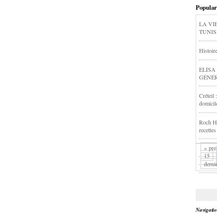
Popular
LA VI
TUNIS,
Histoir
ELISA
GÉNÉR
Créteil
domicil
Roch Ha
recettes
« pre
15
derni
Navigati