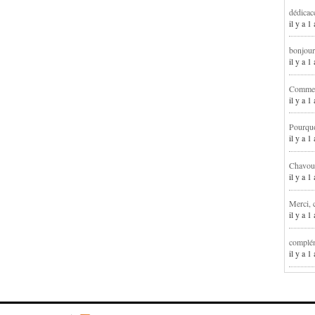
dédicac
il y a 1
bonjour
il y a 
Comment
il y a 
Pourqu
il y a 
Chavoua
il y a 
Merci, 
il y a 
complém
il y a 