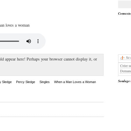
Connexion
man loves a woman
Se 
ld appear here! Perhaps your browser cannot display it, or
Créer u
Demand
Sondage
y Sledge
Percy Sledge
Singles
When a Man Loves a Woman