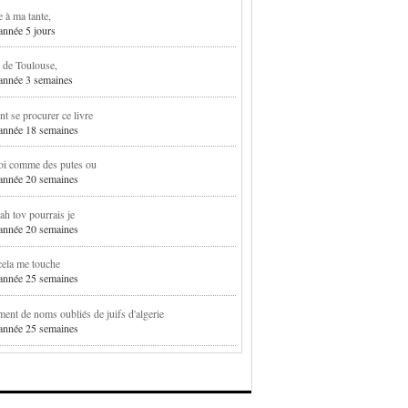
e à ma tante,
 année 5 jours
 de Toulouse,
1 année 3 semaines
 se procurer ce livre
1 année 18 semaines
oi comme des putes ou
1 année 20 semaines
h tov pourrais je
1 année 20 semaines
cela me touche
1 année 25 semaines
ent de noms oubliés de juifs d'algerie
1 année 25 semaines