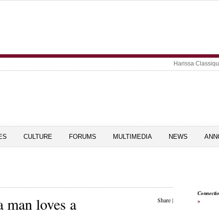
Harissa Classiq
ES
CULTURE
FORUMS
MULTIMEDIA
NEWS
ANN
Connecti
a man loves a
Share
|