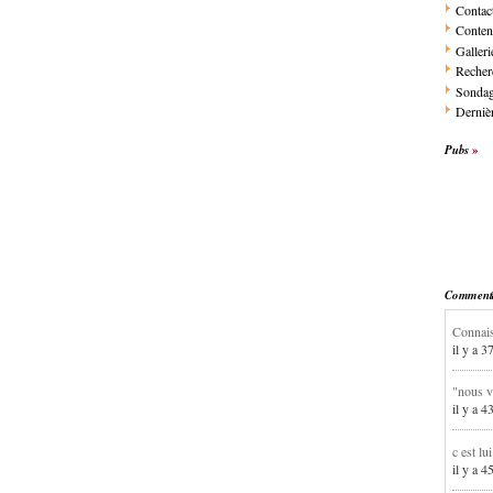
Contac
Conten
Galleri
Recher
Sonda
Dernièr
Pubs
Commentai
Connais
il y a 3
"nous v
il y a 4
c est lu
il y a 4