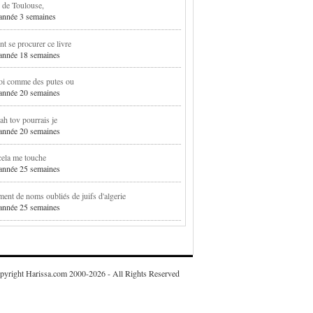
 de Toulouse,
1 année 3 semaines
 se procurer ce livre
1 année 18 semaines
oi comme des putes ou
1 année 20 semaines
h tov pourrais je
1 année 20 semaines
cela me touche
1 année 25 semaines
ent de noms oubliés de juifs d'algerie
1 année 25 semaines
pyright Harissa.com 2000-2026 - All Rights Reserved