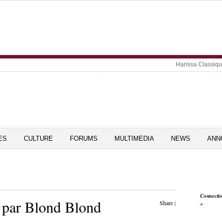
Harissa Classiq
ES
CULTURE
FORUMS
MULTIMEDIA
NEWS
ANN
Connecti
, par Blond Blond
Share
|