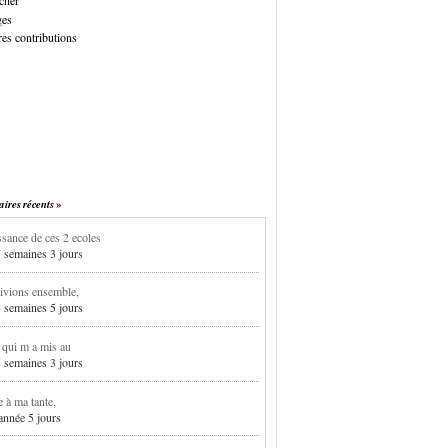
cher
ges
es contributions
res récents
sance de ces 2 ecoles
7 semaines 3 jours
ivions ensemble,
3 semaines 5 jours
i qui m a mis au
5 semaines 3 jours
e à ma tante,
 année 5 jours