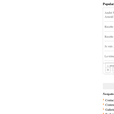
Popular
André M
Arnold
Recette 
Recette
Je suis
La rein
« pre
9
Navigati
Contac
Conten
Galleri