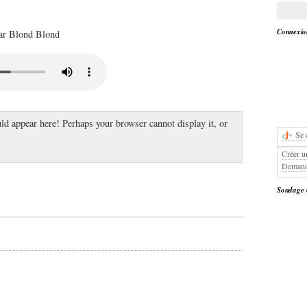
Connexion
par Blond Blond
ld appear here! Perhaps your browser cannot display it, or
Se 
Créer u
Demand
Sondage