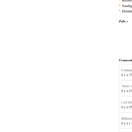
Recher
Sonda
Dernièr
Pubs
Commentai
Connais
il y a 3
"nous v
il y a 4
c est lu
il y a 4
dédicac
il y a 1