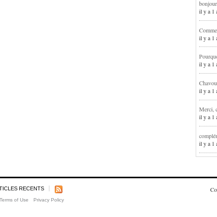
bonjour
il y a 
Comment
il y a 
Pourqu
il y a 
Chavoua
il y a 
Merci, 
il y a 
complém
il y a 
TICLES RECENTS
Co
Terms of Use
Privacy Policy