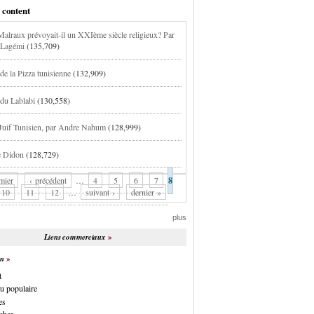
 content
alraux prévoyait-il un XXIème siècle religieux? Par
 Lagémi
(135,709)
de la Pizza tunisienne
(132,909)
 du Lablabi
(130,558)
 Juif Tunisien, par Andre Nahum
(128,999)
e Didon
(128,729)
mier
‹ précédent
…
4
5
6
7
8
10
11
12
…
suivant ›
dernier »
plus
Liens commerciaux
on
t
u populaire
es