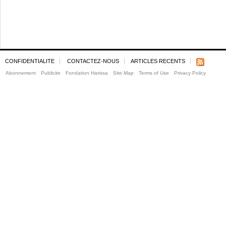
CONFIDENTIALITE
CONTACTEZ-NOUS
ARTICLES RECENTS
Abonnement
Publicite
Fondation Harissa
Site Map
Terms of Use
Privacy Policy