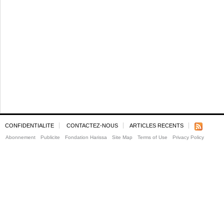
CONFIDENTIALITE
CONTACTEZ-NOUS
ARTICLES RECENTS
Abonnement
Publicite
Fondation Harissa
Site Map
Terms of Use
Privacy Policy