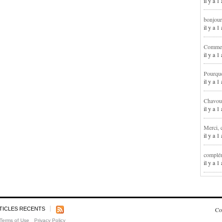
il y a 1
bonjour
il y a 
Comment
il y a 
Pourqu
il y a 
Chavoua
il y a 
Merci, 
il y a 
complém
il y a 
TICLES RECENTS
Co
Terms of Use
Privacy Policy