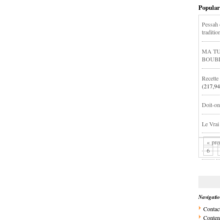
Popular
Pessah d
traditio
MA TU
BOUB
Recett
(217,94
Doit-on 
Le Vrai
« pre
6
Navigati
Contac
Conten