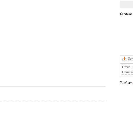
Connexion
Se 
Créer u
Demand
Sondage