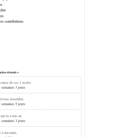
es
cher
ges
es contributions
res récents
sance de ces 2 ecoles
7 semaines 3 jours
ivions ensemble,
3 semaines 5 jours
i qui m a mis au
5 semaines 3 jours
e à ma tante,