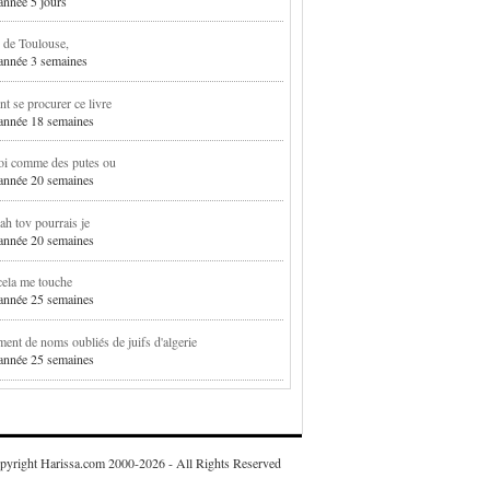
 année 5 jours
 de Toulouse,
1 année 3 semaines
 se procurer ce livre
1 année 18 semaines
oi comme des putes ou
1 année 20 semaines
h tov pourrais je
1 année 20 semaines
cela me touche
1 année 25 semaines
ent de noms oubliés de juifs d'algerie
1 année 25 semaines
pyright Harissa.com 2000-2026 - All Rights Reserved