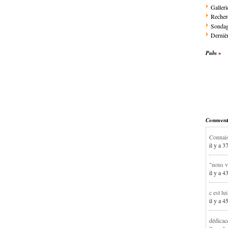
Galleri
Recher
Sonda
Dernièr
Pubs
Commentai
Connais
il y a 3
"nous v
il y a 4
c est lu
il y a 4
dédicac