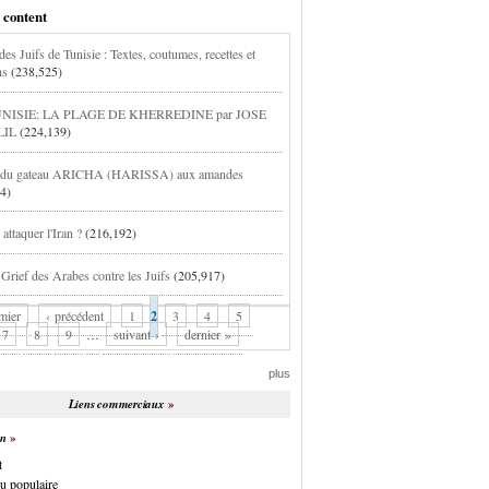
 content
es Juifs de Tunisie : Textes, coutumes, recettes et
ns
(238,525)
NISIE: LA PLAGE DE KHERREDINE par JOSE
LIL
(224,139)
e du gateau ARICHA (HARISSA) aux amandes
4)
attaquer l'Iran ?
(216,192)
 Grief des Arabes contre les Juifs
(205,917)
mier
‹ précédent
1
2
3
4
5
7
8
9
…
suivant ›
dernier »
plus
Liens commerciaux
on
t
u populaire