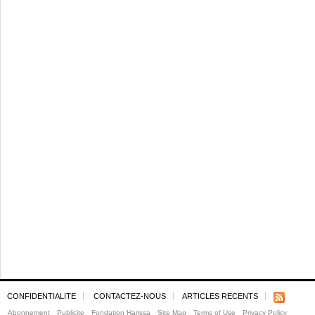
CONFIDENTIALITE
CONTACTEZ-NOUS
ARTICLES RECENTS
Abonnement
Publicite
Fondation Harissa
Site Map
Terms of Use
Privacy Policy