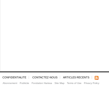
CONFIDENTIALITE
CONTACTEZ-NOUS
ARTICLES RECENTS
Abonnement
Publicite
Fondation Harissa
Site Map
Terms of Use
Privacy Policy