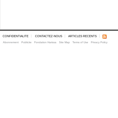
CONFIDENTIALITE
CONTACTEZ-NOUS
ARTICLES RECENTS
Abonnement
Publicite
Fondation Harissa
Site Map
Terms of Use
Privacy Policy