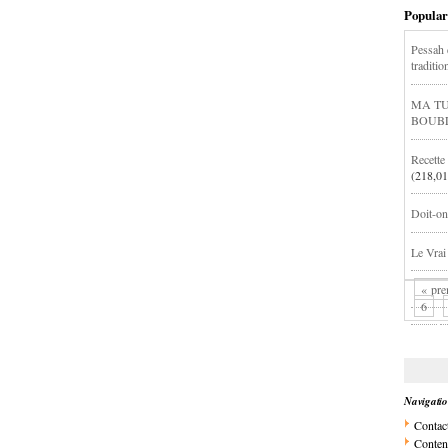
Popular
Pessah d
traditio
MA TU
BOUB
Recett
(218,01
Doit-on 
Le Vrai
« pre
6
Navigati
Contac
Conten