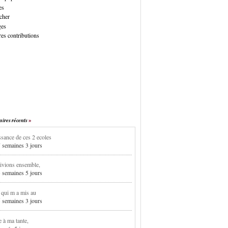
es
cher
ges
es contributions
res récents
sance de ces 2 ecoles
7 semaines 3 jours
ivions ensemble,
3 semaines 5 jours
i qui m a mis au
5 semaines 3 jours
e à ma tante,