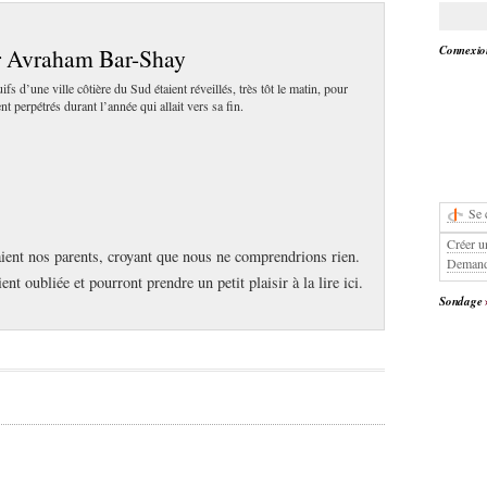
Connexion
 Avraham Bar-Shay
fs d’une ville côtière du Sud étaient réveillés, très tôt le matin, pour
t perpétrés durant l’année qui allait vers sa fin.
Se 
Créer u
taient nos parents, croyant que nous ne comprendrions rien.
Demand
nt oubliée et pourront prendre un petit plaisir à la lire ici.
Sondage