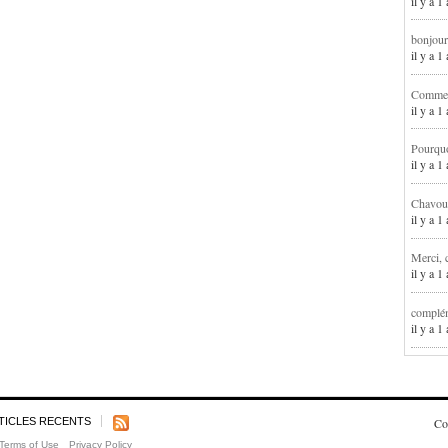
il y a 1
bonjour
il y a 
Comment
il y a 
Pourqu
il y a 
Chavoua
il y a 
Merci, 
il y a 
complém
il y a 
TICLES RECENTS
Co
Terms of Use
Privacy Policy