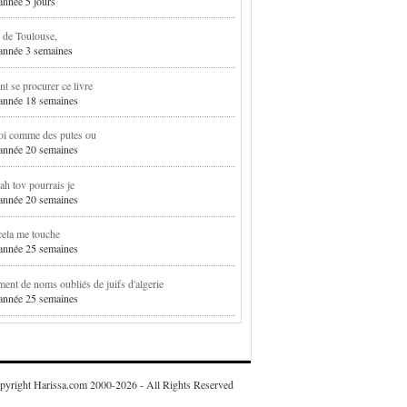
 année 5 jours
 de Toulouse,
1 année 3 semaines
 se procurer ce livre
1 année 18 semaines
oi comme des putes ou
1 année 20 semaines
h tov pourrais je
1 année 20 semaines
cela me touche
1 année 25 semaines
ent de noms oubliés de juifs d'algerie
1 année 25 semaines
pyright Harissa.com 2000-2026 - All Rights Reserved