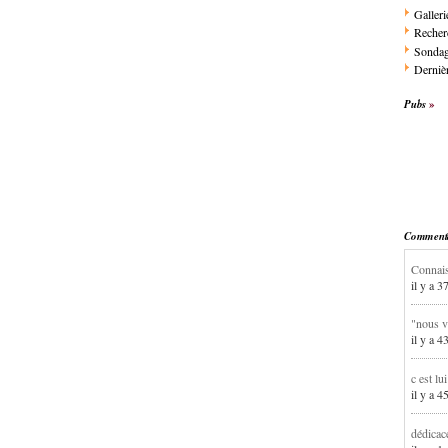
Galleri
Recher
Sonda
Dernièr
Pubs
Commentai
Connais
il y a 3
"nous v
il y a 4
c est lu
il y a 4
dédicac