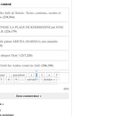
 content
es Juifs de Tunisie : Textes, coutumes, recettes et
ns
(238,564)
NISIE: LA PLAGE DE KHERREDINE par JOSE
LIL
(224,179)
e du gateau ARICHA (HARISSA) aux amandes
0)
attaquer l'Iran ?
(217,228)
 Grief des Arabes contre les Juifs
(206,198)
mier
‹ précédent
1
2
3
4
5
7
8
9
…
suivant ›
dernier »
plus
Liens commerciaux
on
t
u populaire