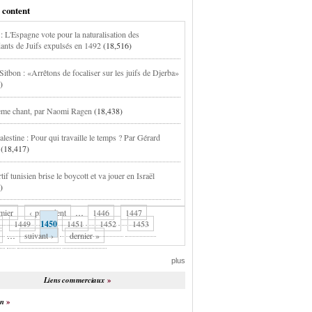
 content
 : L'Espagne vote pour la naturalisation des
ants de Juifs expulsés en 1492
(18,516)
Sitbon : «Arrêtons de focaliser sur les juifs de Djerba»
)
ème chant, par Naomi Ragen
(18,438)
alestine : Pour qui travaille le temps ? Par Gérard
(18,417)
if tunisien brise le boycott et va jouer en Israël
)
mier
‹ précédent
…
1446
1447
1449
1450
1451
1452
1453
…
suivant ›
dernier »
plus
Liens commerciaux
on