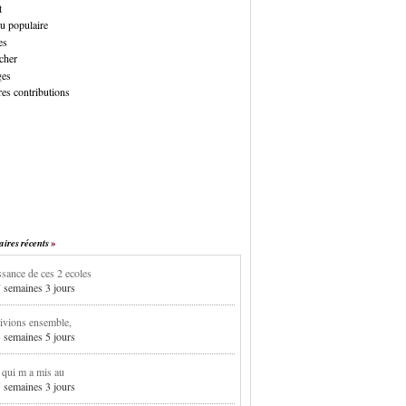
t
u populaire
es
cher
ges
es contributions
res récents
sance de ces 2 ecoles
7 semaines 3 jours
ivions ensemble,
3 semaines 5 jours
i qui m a mis au
5 semaines 3 jours