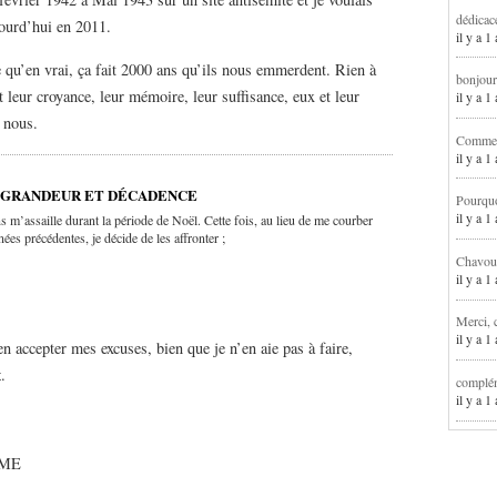
dédicac
ourd’hui en 2011.
il y a 1
 qu’en vrai, ça fait 2000 ans qu’ils nous emmerdent. Rien à
bonjour
et leur croyance, leur mémoire, leur suffisance, eux et leur
il y a 
 nous.
Comment
il y a 
E GRANDEUR ET DÉCADENCE
Pourqu
il y a 
s m’assaille durant la période de Noël. Cette fois, au lieu de me courber
nées précédentes, je décide de les affronter ;
Chavoua
il y a 
Merci, 
il y a 
 accepter mes excuses, bien que je n’en aie pas à faire,
x
.
complém
il y a 
SME