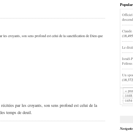
Popular
Officiel
descend
Claude 
ar les croyants, son sens profond est celui de la sanctification de Dieu que
(18,495
Le dixi
Israël-P
Fellous
Un sport
(18,372
« pre
1448
1454
 récitées par les croyants, son sens profond est celui de la
 des temps de deuil.
Navigati