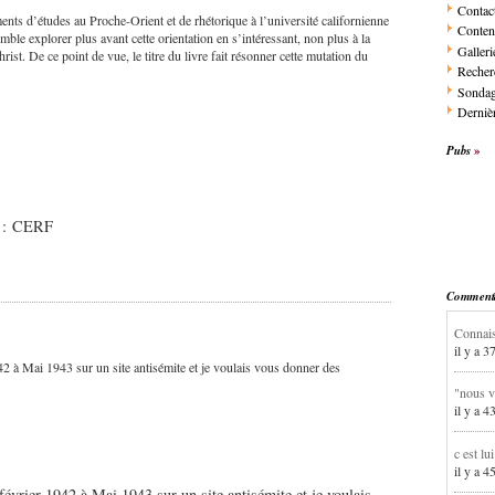
Contac
nts d’études au Proche-Orient et de rhétorique à l’université californienne
Conten
mble explorer plus avant cette orientation en s’intéressant, non plus à la
Galleri
ist. De ce point de vue, le titre du livre fait résonner cette mutation du
Recher
Sonda
Dernièr
Pubs
r : CERF
Commentai
Connais
il y a 3
1942 à Mai 1943 sur un site antisémite et je voulais vous donner des
"nous v
il y a 4
c est lu
il y a 4
e février 1942 à Mai 1943 sur un site antisémite et je voulais