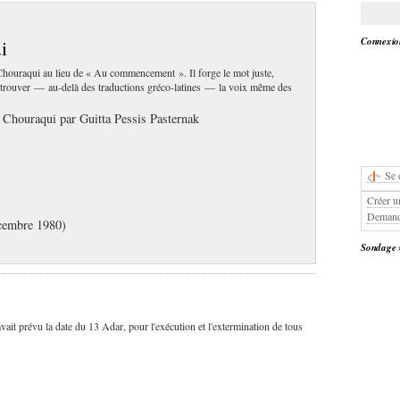
Connexion
i
 Chouraqui au lieu de « Au commencement ». Il forge le mot juste,
 retrouver — au-delà des traductions gréco-latines — la voix même des
é Chouraqui par Guitta Pessis Pasternak
Se 
Créer u
Demand
cembre 1980)
Sondage
 avait prévu la date du 13 Adar, pour l'exécution et l'extermination de tous