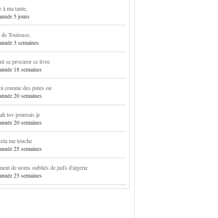
e à ma tante,
 année 5 jours
 de Toulouse,
1 année 3 semaines
 se procurer ce livre
1 année 18 semaines
oi comme des putes ou
1 année 20 semaines
h tov pourrais je
1 année 20 semaines
cela me touche
1 année 25 semaines
ent de noms oubliés de juifs d'algerie
1 année 25 semaines