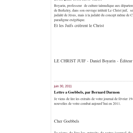
Boyarin, professeur de culture talmudique aux départeme
de Berkeley, dans son ouvrage intitulé Le Christ juif, se
judaïté de Jésus, mais à la judaïté du concept même de Chr
paradigme exégétique.
Et les Juifs créèrent le Christ
LE CHRIST JUIF - Daniel Boyarin - Éditeu
juin 30, 2011
Lettre a Goebbels, par Bernard Darmon
Je viens de lire les extraits de votre journal de février 
nouvelles de votre combat aujourd’hui en 2011.
Cher Goebbels
Je viens de lire les extraits de votre journal d