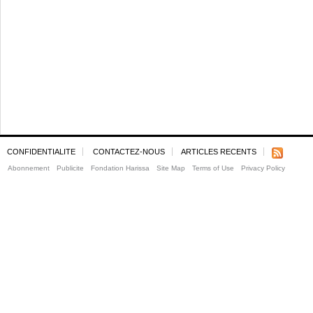
CONFIDENTIALITE
CONTACTEZ-NOUS
ARTICLES RECENTS
Abonnement
Publicite
Fondation Harissa
Site Map
Terms of Use
Privacy Policy