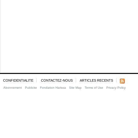
CONFIDENTIALITE
CONTACTEZ-NOUS
ARTICLES RECENTS
Abonnement
Publicite
Fondation Harissa
Site Map
Terms of Use
Privacy Policy