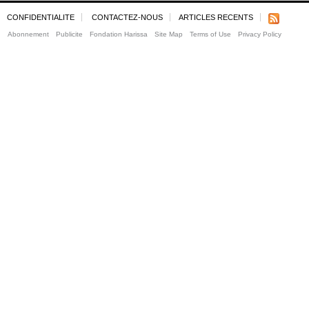
CONFIDENTIALITE
CONTACTEZ-NOUS
ARTICLES RECENTS
Abonnement
Publicite
Fondation Harissa
Site Map
Terms of Use
Privacy Policy