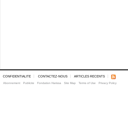
CONFIDENTIALITE
CONTACTEZ-NOUS
ARTICLES RECENTS
Abonnement
Publicite
Fondation Harissa
Site Map
Terms of Use
Privacy Policy