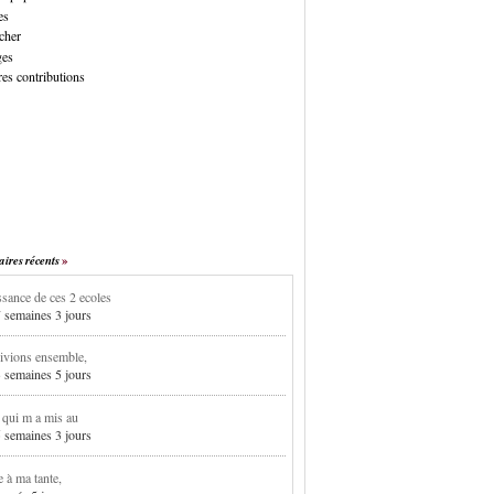
es
cher
ges
es contributions
res récents
sance de ces 2 ecoles
7 semaines 3 jours
ivions ensemble,
3 semaines 5 jours
i qui m a mis au
5 semaines 3 jours
e à ma tante,