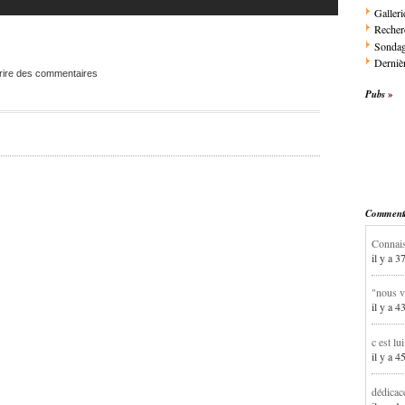
Galleri
Recher
Sonda
Dernièr
rire des commentaires
Pubs
Commentai
Connais
il y a 3
"nous v
il y a 4
c est lu
il y a 4
dédicac