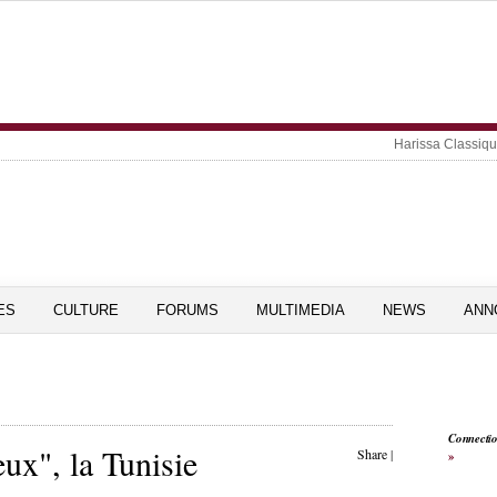
Harissa Classiq
ES
CULTURE
FORUMS
MULTIMEDIA
NEWS
ANN
Connecti
eux", la Tunisie
Share
|