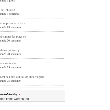
 année 5 jours
 de Toulouse,
1 année 3 semaines
 se procurer ce livre
1 année 18 semaines
oi comme des putes ou
1 année 20 semaines
h tov pourrais je
1 année 20 semaines
cela me touche
1 année 25 semaines
ent de noms oubliés de juifs d'algerie
1 année 25 semaines
ended Reading
ated items were found.