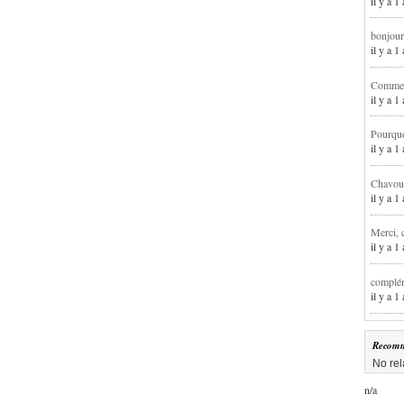
il y a 1
bonjour
il y a 
Comment
il y a 
Pourqu
il y a 
Chavoua
il y a 
Merci, 
il y a 
complém
il y a 
Recomm
No rel
n/a