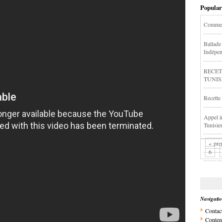
Popular
Comment
Ballade 
Indépen
RECET
TUNIS
Recette
Appel à 
Tunisien
« pre
6
Navigati
Contac
Conten