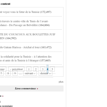
 content
 voyez vous le futur de la Tunisie
(172,497)
à travers le centre-ville de Tunis de l’avant-
dance - Du Passage au Belvédère
(164,604)
TE DU COUSCOUS AUX BOULETTES JUIF
IEN
(164,592)
 du Gateau Harissa - Arichat el louz
(163,472)
la solidarité pour la Tunisie – à l’attention des
s et amis de la Tunisie à l’étranger
(157,665)
mier
‹ précédent
1
2
3
4
5
7
8
9
…
suivant ›
dernier »
plus
Liens commerciaux
on
t
u populaire