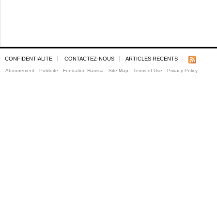
CONFIDENTIALITE
CONTACTEZ-NOUS
ARTICLES RECENTS
Abonnement
Publicite
Fondation Harissa
Site Map
Terms of Use
Privacy Policy