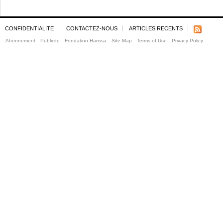
CONFIDENTIALITE
CONTACTEZ-NOUS
ARTICLES RECENTS
Abonnement
Publicite
Fondation Harissa
Site Map
Terms of Use
Privacy Policy