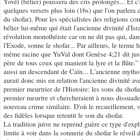
Yovél (bélier) poussera des cris prolongés... Et c
quelques versets plus loin (16s) que l'on parlera 
du shofar). Pour les spécialistes des religions com
bélier lui-même qui était l'ancienne divinité d'Isr
révolution monothéiste car on ne dit pas qui, dan
l'Exode, sonne le shofar... Par ailleurs, le terme
même racine que YuVal dont Genèse 4;21 dit just
père de tous ceux qui manient la lyre et la flûte.”
aussi un descendant de Caïn... L'ancienne mytho
aurait donc mis en relation l'ancienne divinité a
premier meurtrier de l'Histoire: les sons du shofar
premier meurtre et chercheraient à nous dissuad
nouveau crime similaire. D'où le recueillement, v
des fidèles lorsque retentit le son du shofar.
La tradition juive ne reprend guère ce type d'expli
limite à voir dans la sonnerie du shofar le réveil 