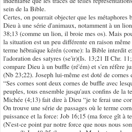
indéniable que les traces de telles représentatio
sein de la Bible.
Certes, on pourrait objecter que les métaphores 
Dieu à une série d'animaux, notamment à un lio
38;13 (comme un lion, il broie mes os). Mais pou
la situation est un peu différente en raison même
terme hébraïque kérén (corne): la Bible interdit 
l'adoration des satyres (se'ir)(Is. 13;21 II Chr. 11
compare Dieu à un buffle (ré'ém) et s'en réfère j
(Nb 23;22). Joseph lui-même est doté de cornes d
“Ses cornes sont deux cornes de buffle avec lesque
peuples, tous ensemble jusqu'aux confins de la t
Michée (4;13) fait dire à Dieu “je te ferai une cor
On trouve une série de passages où le terme corne
puissance et la force: Job 16;15 (ma force gît à 
(N'est-ce point par notre force que nous nous s