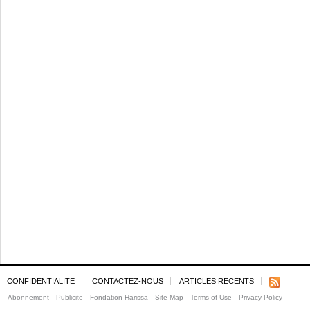
CONFIDENTIALITE
CONTACTEZ-NOUS
ARTICLES RECENTS
Abonnement
Publicite
Fondation Harissa
Site Map
Terms of Use
Privacy Policy