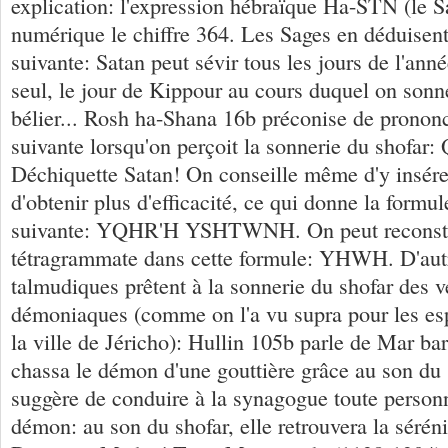
explication: l'expression hébraïque Ha-STN (le S
numérique le chiffre 364. Les Sages en déduisen
suivante: Satan peut sévir tous les jours de l'anné
seul, le jour de Kippour au cours duquel on sonn
bélier... Rosh ha-Shana 16b préconise de prononc
suivante lorsqu'on perçoit la sonnerie du shofar: 
Déchiquette Satan! On conseille même d'y insére
d'obtenir plus d'efficacité, ce qui donne la formu
suivante: YQHR'H YSHTWNH. On peut reconsti
tétragrammate dans cette formule: YHWH. D'aut
talmudiques prêtent à la sonnerie du shofar des ve
démoniaques (comme on l'a vu supra pour les esp
la ville de Jéricho): Hullin 105b parle de Mar ba
chassa le démon d'une gouttière grâce au son du
suggère de conduire à la synagogue toute person
démon: au son du shofar, elle retrouvera la séréni