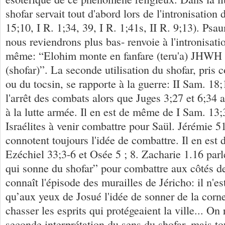
shofar servait tout d'abord lors de l'intronisation 
15;10, I R. 1;34, 39, I R. 1;41s, II R. 9;13). Psa
nous reviendrons plus bas- renvoie à l'intronisati
même: “Elohim monte en fanfare (teru'a) JHWH 
(shofar)”. La seconde utilisation du shofar, pris
ou du tocsin, se rapporte à la guerre: II Sam. 18;
l'arrêt des combats alors que Juges 3;27 et 6;34 a
à la lutte armée. Il en est de même de I Sam. 13;3
Israélites à venir combattre pour Saül. Jérémie 5
connotent toujours l'idée de combattre. Il en es
Ezéchiel 33;3-6 et Osée 5 ; 8. Zacharie 1.16 par
qui sonne du shofar” pour combattre aux côtés d
connaît l'épisode des murailles de Jéricho: il n'e
qu’aux yeux de Josué l'idée de sonner de la corne 
chasser les esprits qui protégeaient la ville... On 
seconde interprétation du sens du shofar, mais t