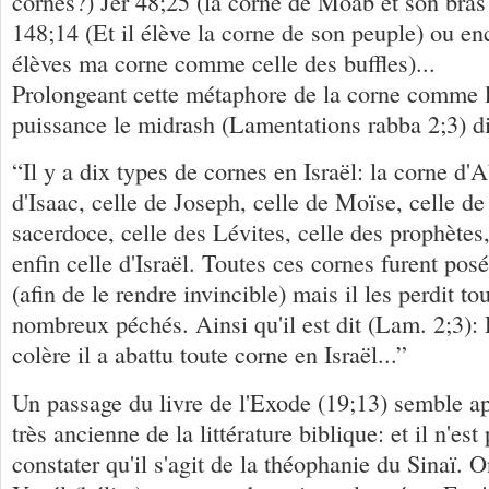
cornes?) Jer 48;25 (la corne de Moab et son bras 
148;14 (Et il élève la corne de son peuple) ou en
élèves ma corne comme celle des buffles)...
Prolongeant cette métaphore de la corne comme l
puissance le midrash (Lamentations rabba 2;3) di
“Il y a dix types de cornes en Israël: la corne d'
d'Isaac, celle de Joseph, celle de Moïse, celle de
sacerdoce, celle des Lévites, celle des prophètes,
enfin celle d'Israël. Toutes ces cornes furent posée
(afin de le rendre invincible) mais il les perdit to
nombreux péchés. Ainsi qu'il est dit (Lam. 2;3): 
colère il a abattu toute corne en Israël...”
Un passage du livre de l'Exode (19;13) semble ap
très ancienne de la littérature biblique: et il n'est
constater qu'il s'agit de la théophanie du Sinaï. O