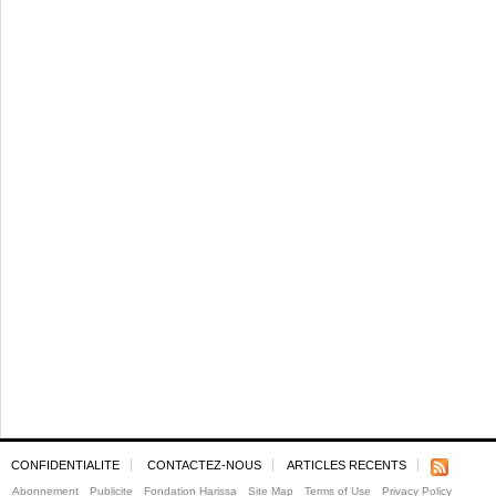
CONFIDENTIALITE
CONTACTEZ-NOUS
ARTICLES RECENTS
Abonnement
Publicite
Fondation Harissa
Site Map
Terms of Use
Privacy Policy