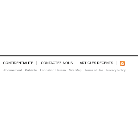
CONFIDENTIALITE
CONTACTEZ-NOUS
ARTICLES RECENTS
Abonnement
Publicite
Fondation Harissa
Site Map
Terms of Use
Privacy Policy