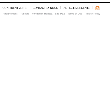
CONFIDENTIALITE
CONTACTEZ-NOUS
ARTICLES RECENTS
Abonnement
Publicite
Fondation Harissa
Site Map
Terms of Use
Privacy Policy