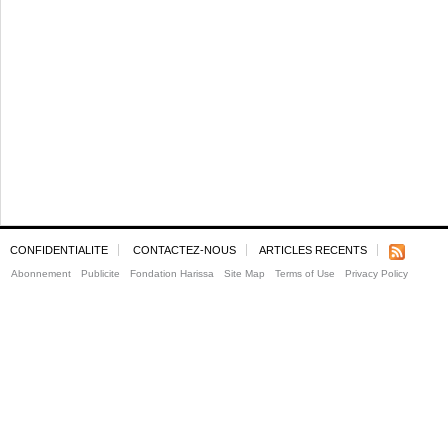
CONFIDENTIALITE
CONTACTEZ-NOUS
ARTICLES RECENTS
Abonnement
Publicite
Fondation Harissa
Site Map
Terms of Use
Privacy Policy