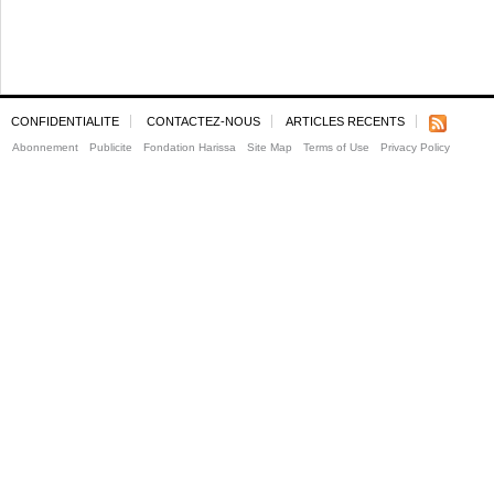
CONFIDENTIALITE
CONTACTEZ-NOUS
ARTICLES RECENTS
Abonnement
Publicite
Fondation Harissa
Site Map
Terms of Use
Privacy Policy