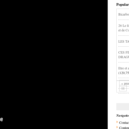
Popular
Bicarbo
26 Le li
et de C
LES T
CES F
DRAG
Etre et 
(120,75
« pre
11
Navigati
Contac
Conten