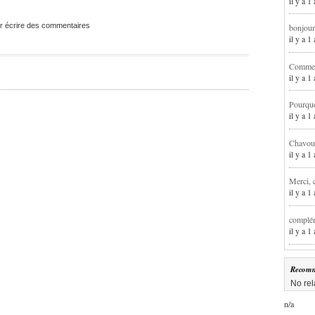
il y a 1
r écrire des commentaires
bonjour
il y a 
Comment
il y a 
Pourqu
il y a 
Chavoua
il y a 
Merci, 
il y a 
complém
il y a 
Recomm
No rel
n/a