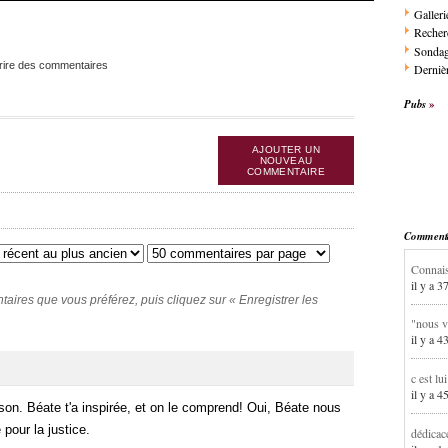
Galleri
Recher
Sonda
rire des commentaires
Dernièr
Pubs
AJOUTER UN
NOUVEAU
COMMENTAIRE
Commentai
Connais
il y a 3
ires que vous préférez, puis cliquez sur « Enregistrer les
"nous v
il y a 4
c est lu
il y a 4
on. Béate t'a inspirée, et on le comprend! Oui, Béate nous
 pour la justice.
dédicac