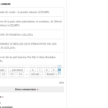
 content
nate de soude : la poudre miracle
(123,045)
vre de la paix entre palestiniens et israeliens, de Teboul
orbucci
(122,097)
APIS TUNISIENS
(121,231)
EMMES SI BELLES QUE PERSONNE NE LES
UE
(121,211)
avoir été un juif tunisien Par Elio Cohen Boulakia
5)
mier
‹ précédent
…
6
7
8
9
10
12
13
14
…
suivant ›
dernier »
plus
Liens commerciaux
on
t
u populaire