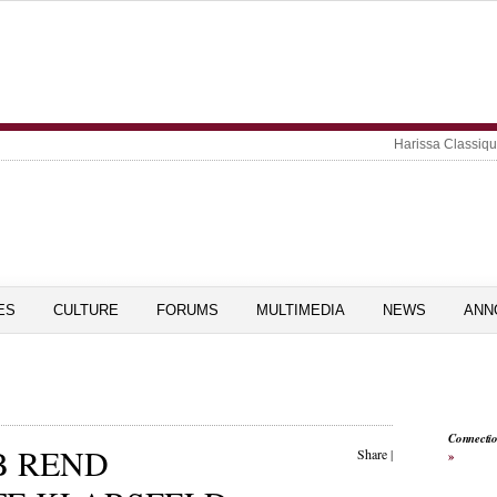
Harissa Classiq
ES
CULTURE
FORUMS
MULTIMEDIA
NEWS
ANN
Connecti
B REND
Share
|