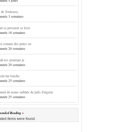
 année 5 jours
 de Toulouse,
1 année 3 semaines
 se procurer ce livre
1 année 18 semaines
oi comme des putes ou
1 année 20 semaines
h tov pourrais je
1 année 20 semaines
cela me touche
1 année 25 semaines
ent de noms oubliés de juifs d'algerie
1 année 25 semaines
ended Reading
ated items were found.