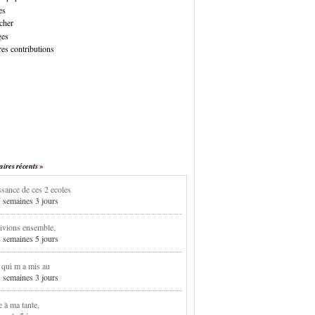
es
cher
ges
es contributions
res récents
sance de ces 2 ecoles
7 semaines 3 jours
ivions ensemble,
3 semaines 5 jours
i qui m a mis au
5 semaines 3 jours
e à ma tante,