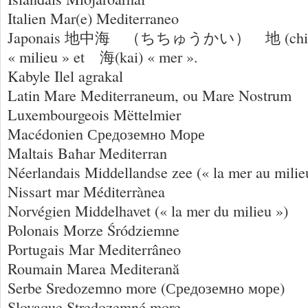
Italien Mar(e) Mediterraneo
Japonais 地中海 （ちちゅうかい） 地 (chi) « 
« milieu » et 海(kai) « mer ».
Kabyle Ilel agrakal
Latin Mare Mediterraneum, ou Mare Nostrum
Luxembourgeois Mëttelmier
Macédonien Средоземно Море
Maltais Baħar Mediterran
Néerlandais Middellandse zee (« la mer au milieu
Nissart mar Méditerrànea
Norvégien Middelhavet (« la mer du milieu »)
Polonais Morze Śródziemne
Portugais Mar Mediterrâneo
Roumain Marea Mediterană
Serbe Sredozemno more (Средоземно море)
Slovaque Stredozemné more