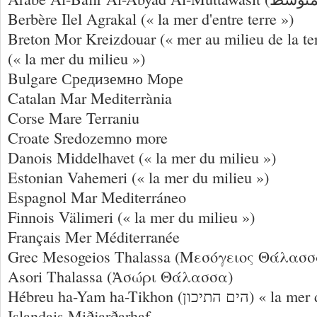
Berbère Ilel Agrakal (« la mer d'entre terre »)
Breton Mor Kreizdouar (« mer au milieu de la te
(« la mer du milieu »)
Bulgare Средиземно Море
Catalan Mar Mediterrània
Corse Mare Terraniu
Croate Sredozemno more
Danois Middelhavet (« la mer du milieu »)
Estonian Vahemeri (« la mer du milieu »)
Espagnol Mar Mediterráneo
Finnois Välimeri (« la mer du milieu »)
Français Mer Méditerranée
Grec Mesogeios Thalassa (Μεσόγειος Θάλασσα),
Asori Thalassa (Ἀσώρι Θάλασσα)
Hébreu ha-Yam ha-Tikhon (כון
Islandais Miðjarðarhaf