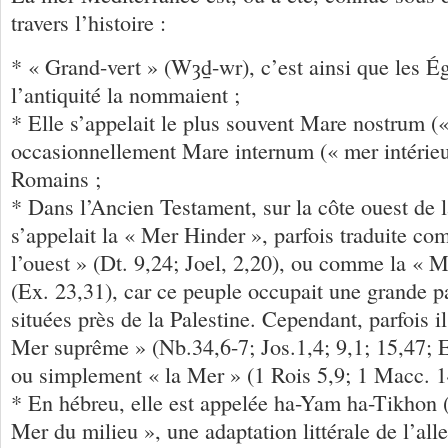
travers l’histoire :
* « Grand-vert » (Wȝḏ-wr), c’est ainsi que les É
l’antiquité la nommaient ;
* Elle s’appelait le plus souvent Mare nostrum (
occasionnellement Mare internum (« mer intérieu
Romains ;
* Dans l’Ancien Testament, sur la côte ouest de la
s’appelait la « Mer Hinder », parfois traduite c
l’ouest » (Dt. 9,24; Joel, 2,20), ou comme la « M
(Ex. 23,31), car ce peuple occupait une grande pa
situées près de la Palestine. Cependant, parfois il
Mer suprême » (Nb.34,6-7; Jos.1,4; 9,1; 15,47; E
ou simplement « la Mer » (1 Rois 5,9; 1 Macc. 1
* En hébreu, elle est appelée ha-Yam ha-Tikhon (הַיָּם הַתִּיכוֹן), « l
Mer du milieu », une adaptation littérale de l’al