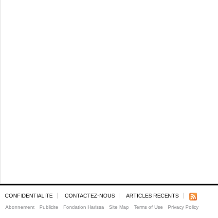
CONFIDENTIALITE
CONTACTEZ-NOUS
ARTICLES RECENTS
Abonnement
Publicite
Fondation Harissa
Site Map
Terms of Use
Privacy Policy