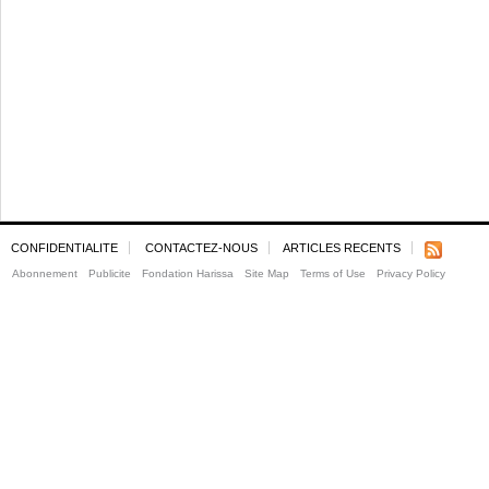
CONFIDENTIALITE
CONTACTEZ-NOUS
ARTICLES RECENTS
Abonnement
Publicite
Fondation Harissa
Site Map
Terms of Use
Privacy Policy