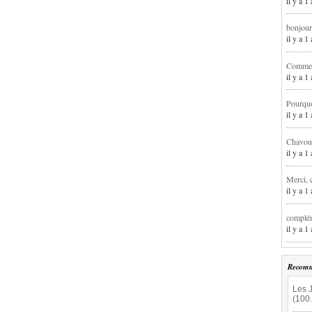
il y a 1
bonjour
il y a 
Comment
il y a 
Pourqu
il y a 
Chavoua
il y a 
Merci, 
il y a 
complém
il y a 
Recomm
Les J
(100