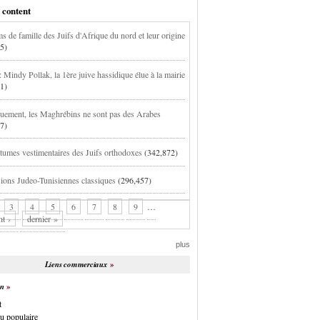
 content
s de famille des Juifs d'Afrique du nord et leur origine
5)
 Mindy Pollak, la 1ère juive hassidique élue à la mairie
1)
uement, les Maghrébins ne sont pas des Arabes
7)
tumes vestimentaires des Juifs orthodoxes
(342,872)
ions Judeo-Tunisiennes classiques
(296,457)
3
4
5
6
7
8
9
…
nt ›
dernier »
plus
Liens commerciaux
on
t
u populaire