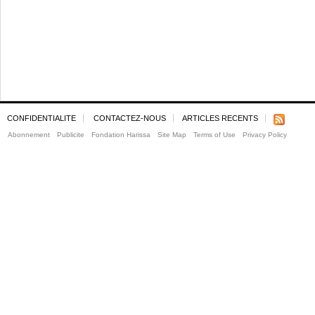
CONFIDENTIALITE
CONTACTEZ-NOUS
ARTICLES RECENTS
Abonnement
Publicite
Fondation Harissa
Site Map
Terms of Use
Privacy Policy