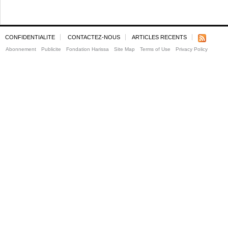
CONFIDENTIALITE
CONTACTEZ-NOUS
ARTICLES RECENTS
Abonnement
Publicite
Fondation Harissa
Site Map
Terms of Use
Privacy Policy