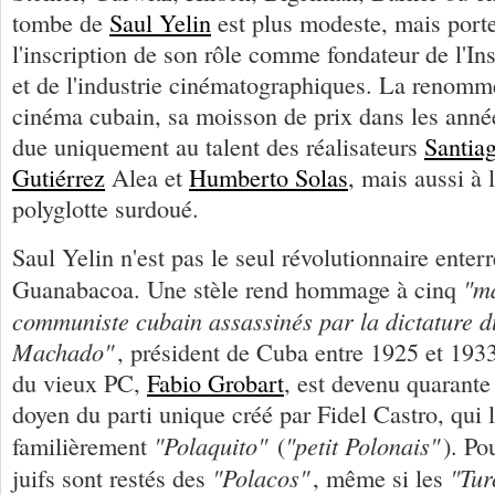
tombe de
Saul Yelin
est plus modeste, mais port
l'inscription de son rôle comme fondateur de l'Inst
et de l'industrie cinématographiques. La renomm
cinéma cubain, sa moisson de prix dans les année
due uniquement au talent des réalisateurs
Santia
Gutiérrez
Alea et
Humberto Solas
, mais aussi à 
polyglotte surdoué.
Saul Yelin n'est pas le seul révolutionnaire enterr
"ma
Guanabacoa. Une stèle rend hommage à cinq
communiste cubain assassinés par la dictature d
Machado"
, président de Cuba entre 1925 et 193
du vieux PC,
Fabio Grobart
, est devenu quarante 
doyen du parti unique créé par Fidel Castro, qui l
"Polaquito"
"petit Polonais"
familièrement
(
). Po
"Polacos"
"Tur
juifs sont restés des
, même si les