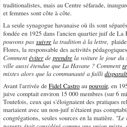
traditionalistes, mais au Centre séfarade, inaug
et femmes sont côte à côte.
La seule synagogue havanaise où ils sont séparés
fondée en 1925 dans l'ancien quartier juif de La
pouvons pas
suivre
la tradition à la lettre,
plaid
Flores, la responsable des activités pédagogique
Comment
éviter
de
prendre
la voiture le jour du
ville aussi étendue que La Havane ? Comment
r
mixtes alors que la communauté a failli
disparaî
Avant l'arrivée de
Fidel Castro
au
pouvoir
, en 19
juive comptait environ 15 000 membres (sur 6 mil
Toutefois, ceux qui s'éloignaient des pratiques re
mariaient avec un non-juif n'étaient pas comptabil
"Le 
congrégations, seules sources en la matière.
parents était considéré comme une union mixte, 