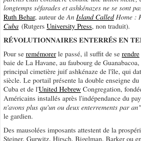
longtemps séfarades et ashkénazes ne se sont p
An
Island Called
Home : R
Ruth Behar
, auteur de
Cuba
(Rutgers
University Press
, non traduit).
RÉVOLUTIONNAIRES ENTERRÉS EN TE
Pour se
remémorer
le passé, il suffit de se
rendre
baie de La Havane, au faubourg de Guanabacoa, 
principal cimetière juif ashkénaze de l'île, qui 
siècle. Le portail présente la double enseigne du
Cuba et de l'
United Hebrew
Congregation, fondée
Américains installés après l'indépendance du pa
n'avons plus qu'un ou deux enterrements par an"
le gardien.
Des mausolées imposants attestent de la prospéri
Steiner, Gurwitz, Hirsch, Bigelman, Barker ou e