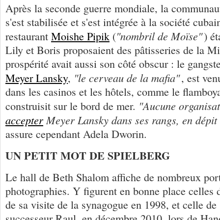
Après la seconde guerre mondiale, la communaut
s'est stabilisée et s'est intégrée à la société cuba
"nombril de Moïse"
restaurant
Moishe Pipik
(
) ét
Lily et Boris proposaient des pâtisseries de la Mi
prospérité avait aussi son côté obscur : le gangst
"le cerveau de la mafia"
Meyer Lansky
,
, est ve
dans les casinos et les hôtels, comme le flamboya
"Aucune organisati
construisit sur le bord de mer.
accepter
Meyer Lansky dans ses rangs, en dépit 
assure cependant Adela Dworin.
UN PETIT MOT DE SPIELBERG
Le hall de Beth Shalom affiche de nombreux portr
photographies. Y figurent en bonne place celles d
de sa visite de la synagogue en 1998, et celle de 
successeur Raul, en décembre 2010, lors de Hano