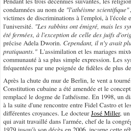
Pendant les trois décennies suivantes, les religion
"l'athéisme scientifique"
condamnées au nom de
victimes de discriminations à l'emploi, à l'école e
"Les rabbins ont émigré, mais les s
l'université.
été fermées, à l'exception de celle des juifs d'or
Cependant, il n'y avait pl
précise Adela Dworin.
pratiquants."
L'assimilation et les mariages mixte
communauté à sa plus simple expression. Les sy
fréquentées par une poignée de fidèles de plus de
Après la chute du mur de Berlin, le vent a tourné
Constitution cubaine a été amendée et le concept 
remplacé le dogme de l'athéisme. En 1998, un di
à la suite d'une rencontre entre Fidel Castro et le
différentes croyances. Le docteur
José Miller
, un
qui avait travaillé dans l'armée, chef de la cong
1979 jusqu'à son décès en 2006, incarne cette réha