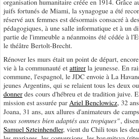
organisation humanitaire créée en 1914. Grâce 
juifs fortunés de Miami, la synagogue a été recons
réservé aux femmes est désormais consacré à des
pédagogiques, à une salle informatique et à un d
partie de l'immeuble a néanmoins été cédée à l'Eta
le théâtre Bertolt-Brecht.
Rénover les murs était un point de départ, encore 
vie à la communauté et
attirer
la jeunesse. En rai
commune, l'espagnol, le JDC envoie à La Havan
jeunes Argentins, qui se relaient tous les deux ou
donner
des cours d'hébreu et de tradition juive. 
mission est assurée par
Ariel Benclowicz
, 32 an
Joana, 31 ans, aux allures d'animateurs de camp
nous sommes bien adaptés aux tropiques"
, disen
Samuel Szteinhendler
, vient du Chili tous les de
les mariages, les conversions, les bar-mitsva (rit