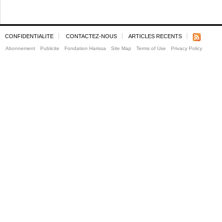
CONFIDENTIALITE
CONTACTEZ-NOUS
ARTICLES RECENTS
Abonnement
Publicite
Fondation Harissa
Site Map
Terms of Use
Privacy Policy