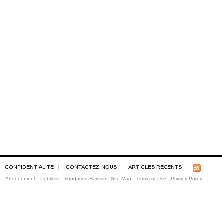
CONFIDENTIALITE
CONTACTEZ-NOUS
ARTICLES RECENTS
Abonnement
Publicite
Fondation Harissa
Site Map
Terms of Use
Privacy Policy