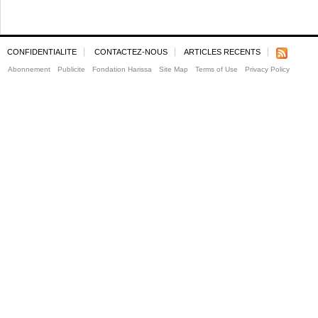
CONFIDENTIALITE
CONTACTEZ-NOUS
ARTICLES RECENTS
Abonnement
Publicite
Fondation Harissa
Site Map
Terms of Use
Privacy Policy