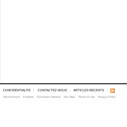
CONFIDENTIALITE
CONTACTEZ-NOUS
ARTICLES RECENTS
Abonnement
Publicite
Fondation Harissa
Site Map
Terms of Use
Privacy Policy