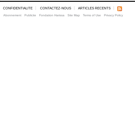
CONFIDENTIALITE
CONTACTEZ-NOUS
ARTICLES RECENTS
Abonnement
Publicite
Fondation Harissa
Site Map
Terms of Use
Privacy Policy