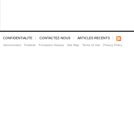
CONFIDENTIALITE
CONTACTEZ-NOUS
ARTICLES RECENTS
Abonnement
Publicite
Fondation Harissa
Site Map
Terms of Use
Privacy Policy