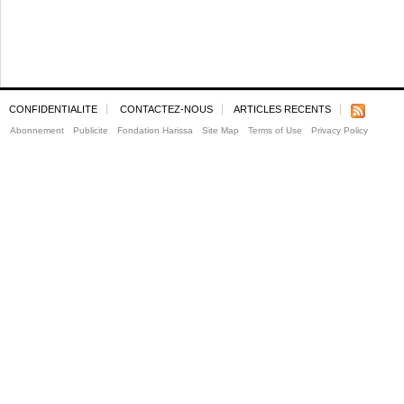
CONFIDENTIALITE
CONTACTEZ-NOUS
ARTICLES RECENTS
Abonnement
Publicite
Fondation Harissa
Site Map
Terms of Use
Privacy Policy