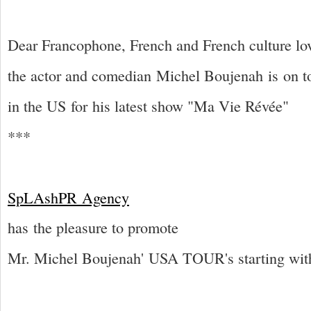
Dear Francophone, French and French culture lo
the
actor and comedian Michel Boujenah is on 
in
the US
for
his latest show "Ma Vie Révée"
***
SpLAshPR
Agency
has
th
e pleasure to promote
Mr. Michel Boujenah' USA TOUR's starting wit