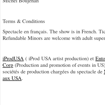
Michel Boujenah
Ter
ms & C
onditions
Spectacle en français. The show is in French. Ti
Refundable Minors are welcome with adult super
iProdUSA
(
iProd
USA artist production) et
Ento
Corp
(Production and promotion of events in US
sociétés
de
production chargées
du
spectacle
de
aux
USA
.