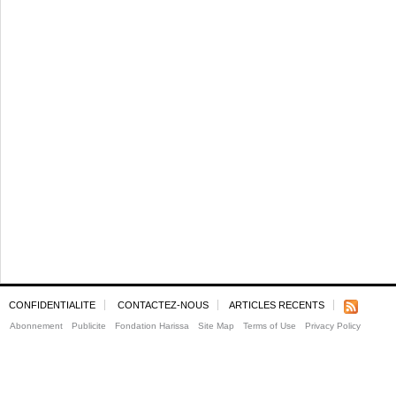
CONFIDENTIALITE
CONTACTEZ-NOUS
ARTICLES RECENTS
Abonnement
Publicite
Fondation Harissa
Site Map
Terms of Use
Privacy Policy