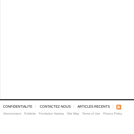
CONFIDENTIALITE
CONTACTEZ-NOUS
ARTICLES RECENTS
Abonnement
Publicite
Fondation Harissa
Site Map
Terms of Use
Privacy Policy