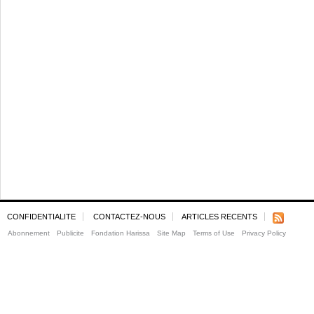
CONFIDENTIALITE
CONTACTEZ-NOUS
ARTICLES RECENTS
Abonnement
Publicite
Fondation Harissa
Site Map
Terms of Use
Privacy Policy