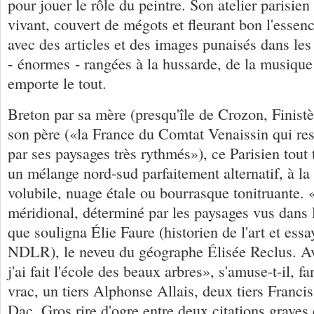
pour jouer le rôle du peintre. Son atelier parisie
vivant, couvert de mégots et fleurant bon l'essen
avec des articles et des images punaisés dans les 
- énormes - rangées à la hussarde, de la musiqu
emporte le tout.
Breton par sa mère (presqu'île de Crozon, Finistè
son père («la France du Comtat Venaissin qui re
par ses paysages très rythmés»), ce Parisien tout 
un mélange nord-sud parfaitement alternatif, à la f
volubile, nuage étale ou bourrasque tonitruante.
méridional, déterminé par les paysages vus dans l
que souligna Élie Faure (historien de l'art et ess
NDLR), le neveu du géographe Élisée Reclus. Av
j'ai fait l'école des beaux arbres», s'amuse-t-il, 
vrac, un tiers Alphonse Allais, deux tiers Franci
Dac. Gros rire d'ogre entre deux citations grave