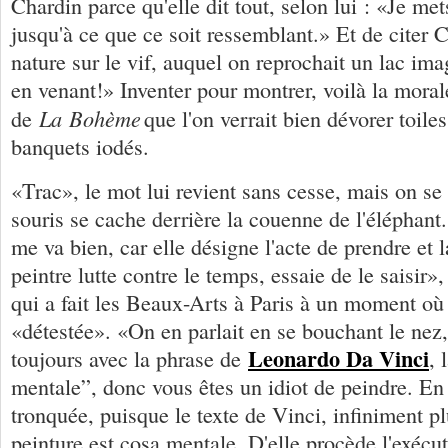
Chardin parce qu'elle dit tout, selon lui : «Je met
jusqu'à ce que ce soit ressemblant.» Et de citer C
nature sur le vif, auquel on reprochait un lac imag
en venant!» Inventer pour montrer, voilà la morale
La Bohème
de
que l'on verrait bien dévorer toile
banquets iodés.
«Trac», le mot lui revient sans cesse, mais on s
souris se cache derrière la couenne de l'éléphan
me va bien, car elle désigne l'acte de prendre et 
peintre lutte contre le temps, essaie de le saisir»
qui a fait les Beaux-Arts à Paris à un moment où 
«détestée». «On en parlait en se bouchant le nez
Leonardo Da Vinci
toujours avec la phrase de
, 
mentale”, donc vous êtes un idiot de peindre. En f
tronquée, puisque le texte de Vinci, infiniment pl
peinture est cosa mentale. D'elle procède l'exécu