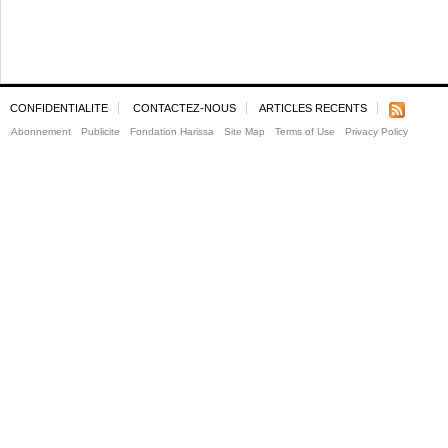
CONFIDENTIALITE
CONTACTEZ-NOUS
ARTICLES RECENTS
Abonnement
Publicite
Fondation Harissa
Site Map
Terms of Use
Privacy Policy