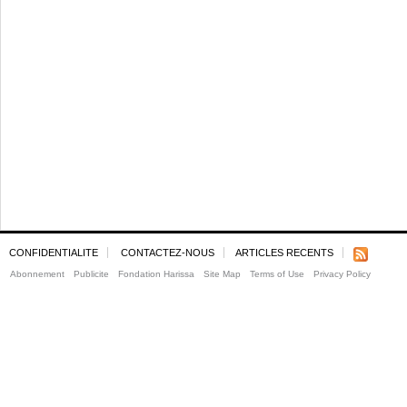
CONFIDENTIALITE
CONTACTEZ-NOUS
ARTICLES RECENTS
Abonnement
Publicite
Fondation Harissa
Site Map
Terms of Use
Privacy Policy