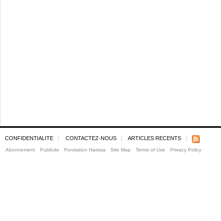
CONFIDENTIALITE
CONTACTEZ-NOUS
ARTICLES RECENTS
Abonnement
Publicite
Fondation Harissa
Site Map
Terms of Use
Privacy Policy