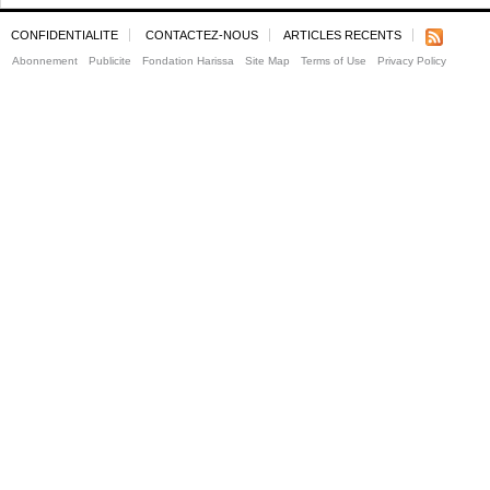
CONFIDENTIALITE
CONTACTEZ-NOUS
ARTICLES RECENTS
Abonnement
Publicite
Fondation Harissa
Site Map
Terms of Use
Privacy Policy