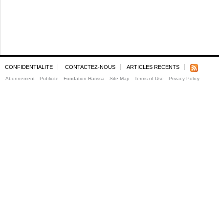
CONFIDENTIALITE
CONTACTEZ-NOUS
ARTICLES RECENTS
Abonnement
Publicite
Fondation Harissa
Site Map
Terms of Use
Privacy Policy