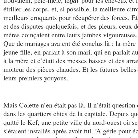
tfal
trouvaient, pêle-mêle, le
pour les cheveux et 
étriller les corps, et, si possible, la meilleure cit
meilleurs croquants pour récupérer des forces. Et 
et des disputes quelquefois, et des pleurs, ceux d
mères coinçaient entre leurs jambes vigoureuses,
Que de mariages avaient été conclus là : la mère 
jeune fille, en parlait à son mari, qui en parlait a
à la mère et c’était des messes basses et des arr
moiteur des pièces chaudes. Et les futures belles
leurs premiers youyous.
Mais Colette n’en était pas là. Il n’était question
dans les quartiers chics de la capitale. Depuis qu
quitté le Kef, une petite ville du nord-ouest où s
s’étaient installés après avoir fui l’Algérie pour