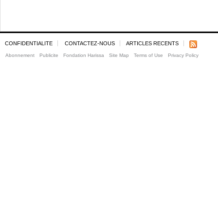
CONFIDENTIALITE
CONTACTEZ-NOUS
ARTICLES RECENTS
Abonnement
Publicite
Fondation Harissa
Site Map
Terms of Use
Privacy Policy