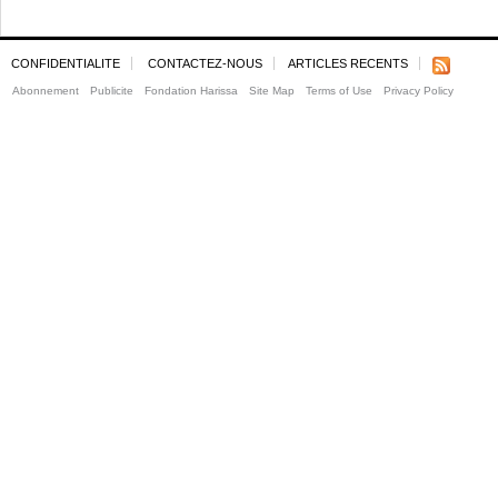
CONFIDENTIALITE
CONTACTEZ-NOUS
ARTICLES RECENTS
Abonnement
Publicite
Fondation Harissa
Site Map
Terms of Use
Privacy Policy